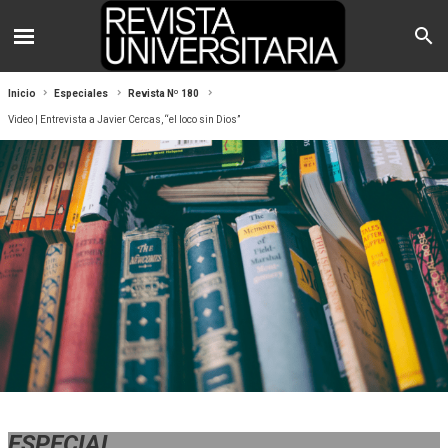
Inicio
Especiales
Revista Nº 180
Video | Entrevista a Javier Cercas, “el loco sin Dios”
ESPECIAL