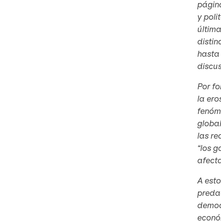
págin
y poli
última
distin
hasta 
discus
Por fo
la ero
fenóme
global
las re
“los g
afecta
A esto
preda
democr
económ