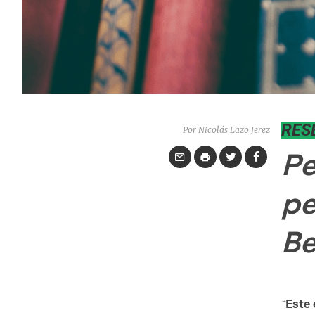
RES
Por Nicolás Lazo Jerez
Pe
pe
Be
“
Este 