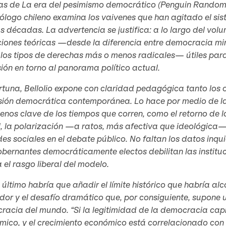
as de
La era del pesimismo democrático
(Penguin Random 
tólogo chileno examina los vaivenes que han agitado el si
s décadas. La advertencia se justifica: a lo largo del volu
ciones teóricas —desde la diferencia entre democracia mi
los tipos de derechas más o menos radicales— útiles para 
ión en torno al panorama político actual.
rtuna, Bellolio expone con claridad pedagógica tanto los 
sión democrática contemporánea. Lo hace por medio de la 
nos clave de los tiempos que corren, como el retorno de la
, la polarización —a ratos, más afectiva que ideológica—
des sociales en el debate público. No faltan los datos inq
obernantes democráticamente electos debilitan las instituc
 el rasgo liberal del modelo.
 último habría que añadir el límite histórico que habría a
dor y el desafío dramático que, por consiguiente, supone
acia del mundo. “Si la legitimidad de la democracia capi
ico, y el crecimiento económico está correlacionado con l