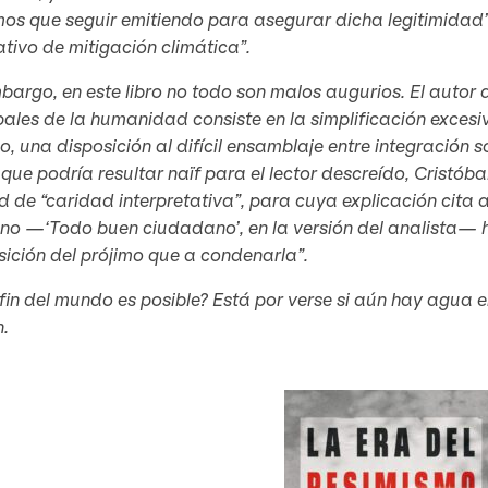
os que seguir emitiendo para asegurar dicha legitimidad”. 
tivo de mitigación climática”.
bargo, en este libro no todo son malos augurios. El autor 
pales de la humanidad consiste en la simplificación excesiv
, una disposición al difícil ensamblaje entre integración s
que podría resultar
naïf
para el lector descreído, Cristób
d de “caridad interpretativa”, para cuya explicación cita 
ano —‘Todo buen ciudadano’, en la versión del analista— h
ición del prójimo que a condenarla”.
fin del mundo es posible? Está por verse si aún hay agua e
n.