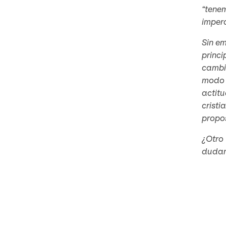
“tenem
impera
Sin em
princi
cambio
modo 
actitu
cristi
propos
¿Otro 
duda