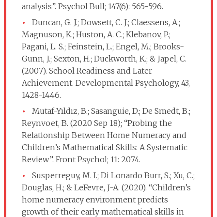
analysis”. Psychol Bull; 147(6): 565-596.
Duncan, G. J.; Dowsett, C. J.; Claessens, A.;
Magnuson, K.; Huston, A. C.; Klebanov, P.;
Pagani, L. S.; Feinstein, L.; Engel, M.; Brooks-
Gunn, J.; Sexton, H.; Duckworth, K.; & Japel, C.
(2007). School Readiness and Later
Achievement. Developmental Psychology, 43,
1428-1446.
Mutaf-Yıldız, B.; Sasanguie, D.; De Smedt, B.;
Reynvoet, B. (2020 Sep 18); “Probing the
Relationship Between Home Numeracy and
Children’s Mathematical Skills: A Systematic
Review”. Front Psychol; 11: 2074.
Susperreguy, M. I.; Di Lonardo Burr, S.; Xu, C.;
Douglas, H.; & LeFevre, J-A. (2020). “Children’s
home numeracy environment predicts
growth of their early mathematical skills in