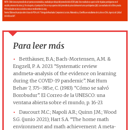
Para leer más
Betthäuser, B.A.; Bach-Mortensen, A.M. &
Engzell, P. A. 2023. “Systematic review
andmeta-analysis of the evidence on learning
during the COVID-19 pandemic”. Nat Hum
Behav 7, 375–385.e, C. (1983). “Cómo se salvó
Borobudur”. El Correo de la UNESCO: una
ventana abierta sobre el mundo, p. 16-23.
Daucourt M.C.; Napoli A.R.; Quinn J.M.; Wood
S.G. (junio 2021); Hart S.A. “The home math
environment and math achievement: A meta-