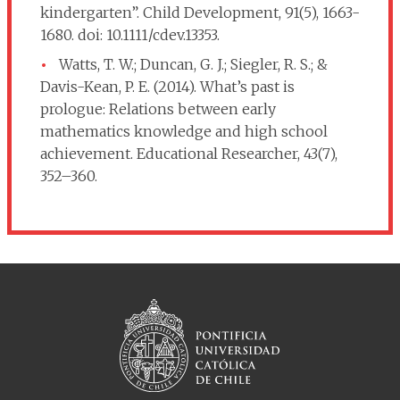
kindergarten”. Child Development, 91(5), 1663-
1680. doi: 10.1111/cdev.13353.
Watts, T. W.; Duncan, G. J.; Siegler, R. S.; &
Davis-Kean, P. E. (2014). What’s past is
prologue: Relations between early
mathematics knowledge and high school
achievement. Educational Researcher, 43(7),
352–360.