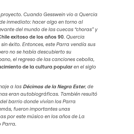
ro proyecto. Cuando Gesswein vio a Quercia
ó de inmediato: hacer algo en torno al
levante del mundo de las cuecas “choras” y
hile exitoso de los años 90
. Quercia
sin éxito. Entonces, este Parra vendía sus
 pero no se había descubierto su
rbano, el regreso de las canciones cebolla,
acimiento de la cultura popular
en el siglo
aje a las
Décimas de la Negra
Ester
, de
imas eran autobiográficas. También resultó
del barrio donde vivían los Parra
demás, fueron importantes unas
as por este músico en los años de
La
o Parra.