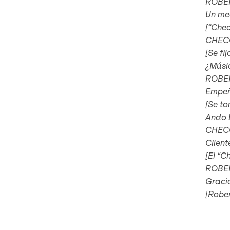
ROBE
Un med
[“Chec
CHEC
[Se fi
¿Músi
ROBE
Empeñ
[Se t
Ando b
CHEC
Client
[El “C
ROBE
Graci
[Rober