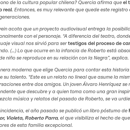
cono de la cultura popular chilena? Quercia afirma que
el 
o real
. Entonces, es muy relevante que quede este registr
generaciones.
in acota que un proyecto audiovisual entrega la posibilid
nalmente con el personaje. “A diferencia del teatro, donde 
guaje visual nos sirvió para ser
testigos del proceso de c
do. (…) Lo que ocurre en la infancia de Roberto está abs
e niño se reproduce en su relación con la Negra”, explica.
nera moderna que elige Quercia para contar esta historia
 su talento. “Este es un relato no lineal que asume la mi
saciones entre dos amigos. Un joven Álvaro Henríquez se r
ndente que descubre y a quien toma como una gran inspirac
zcla música y relatos del pasado de Roberto, se va urdien
incidencia, el año pasado se publicó un libro póstumo de
r, Violeta, Roberto Parra
, el que visibiliza el hecho de qu
res de esta familia excepcional.