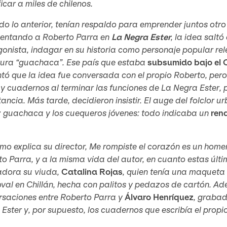
ficar a miles de chilenos.
do lo anterior, tenían respaldo para emprender juntos ot
sentando a Roberto Parra en
La Negra Ester
, la idea salt
onista, indagar en su historia como personaje popular re
ltura “guachaca”. Ese país que estaba
subsumido bajo el C
ó que la idea fue conversada con el propio Roberto, pero 
y cuadernos al terminar las funciones de
La Negra Ester
,
ancia. Más tarde, decidieron insistir. El auge del folclor u
z guachaca y los cuequeros jóvenes: todo indicaba un
ren
mo explica su director,
Me rompiste el corazón
es un homen
o Parra, y a la misma vida del autor, en cuanto estas últ
radora su viuda,
Catalina Rojas
, quien tenía una maqueta 
val en Chillán, hecha con palitos y pedazos de cartón. A
rsaciones entre Roberto Parra y
Álvaro Henríquez
, grabad
 Ester
y, por supuesto, los cuadernos que escribía el propi