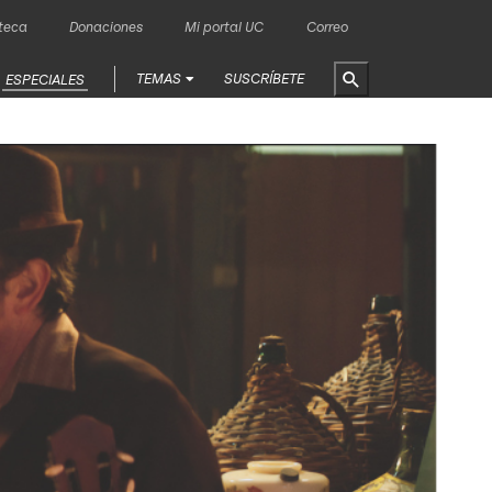
oteca
Donaciones
Mi portal UC
Correo
TEMAS
SUSCRÍBETE
ESPECIALES