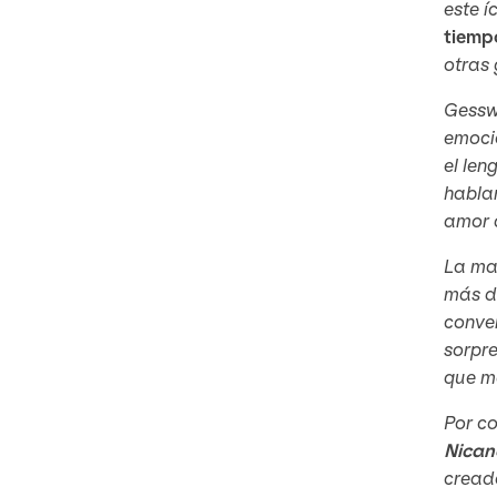
este í
tiemp
otras 
Gesswe
emocio
el len
hablan
amor d
La ma
más de
conver
sorpre
que me
Por co
Nicano
creado