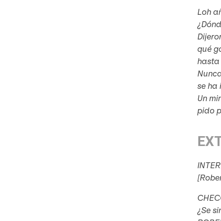
Loh añ
¿Dónd
Dijero
qué g
hasta
Nunca 
se ha 
Un min
pido p
EX
INTER
[Rober
CHEC
¿Se si