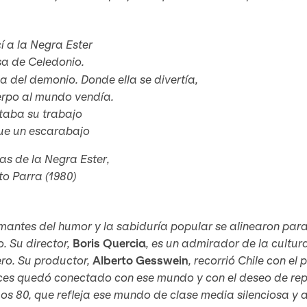
 a la Negra Ester
sa de Celedonio.
ja del demonio. Donde ella se divertía,
erpo al mundo vendía.
taba su trabajo
e un escarabajo
as de la Negra Ester
,
o Parra (1980)
antes del humor y la sabiduría popular se alinearon para
o. Su director,
Boris Quercia
, es un admirador de la cultu
ero. Su productor,
Alberto Gesswein
, recorrió Chile con el
es quedó conectado con ese mundo y con el deseo de repre
Los 80
, que refleja ese mundo de clase media silenciosa y a