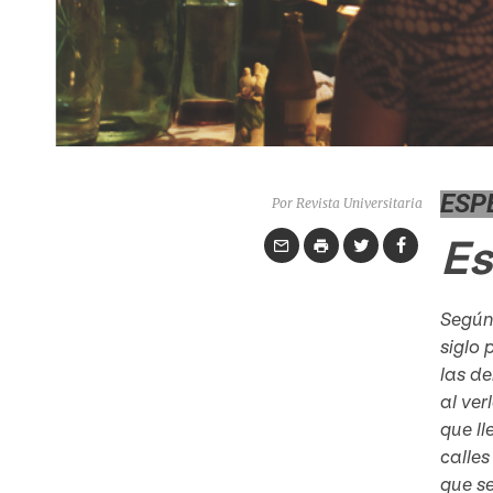
ESP
Por Revista Universitaria
Es
Según 
siglo 
las de
al ver
que ll
calles
que se