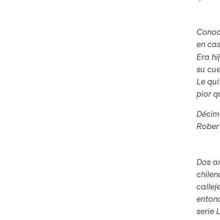
Conocí
en ca
Era hi
su cu
Le qui
pior
qu
Décim
Robert
Dos am
chilen
callej
entonc
serie