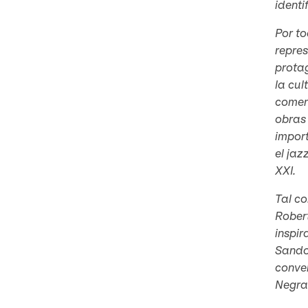
identi
Por to
repre
protag
la cu
coment
obras 
import
el jaz
XXI.
Tal co
Robert
inspi
Sando
conve
Negra