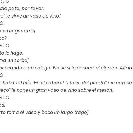
RTO
io pato, por favor.
o” le sirve un vaso de vino]
O
ja en la guitarra]
co?
RTO
o le hago.
oma un sorbo]
uscando a un colega. No sé si lo conoce: el Guatón Alfaro
O
e habitual mío. En el cabaret “Luces del puerto” me parec
heco” le pone un gran vaso de vino sobre el mesón]
RTO
as.
to toma el vaso y bebe un largo trago]