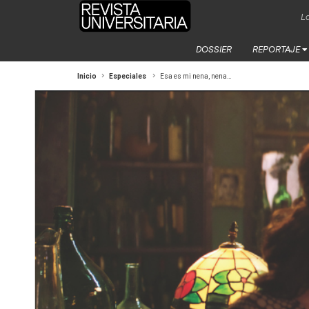
La
DOSSIER
REPORTAJE
Inicio
Especiales
Esa es mi nena, nena…