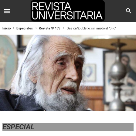
Inicio
Especiales
Revista Nº 175
Gastón Soublette: sin miedo al “otro”
ESPECIAL