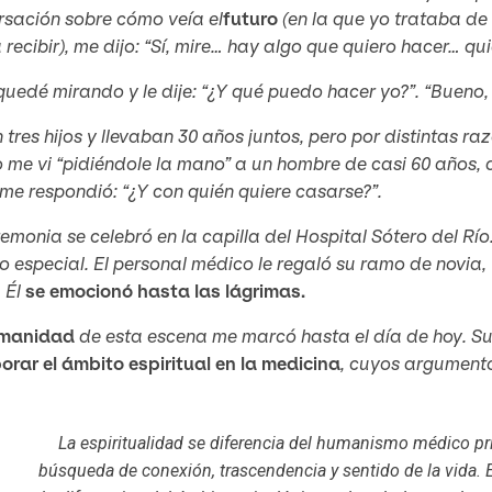
rsación sobre cómo veía el
futuro
(en la que yo trataba de
 recibir), me dijo: “Sí, mire… hay algo que quiero hacer… q
quedé mirando y le dije: “¿Y qué puedo hacer yo?”. “Bueno,
 tres hijos y llevaban 30 años juntos, pero por distintas r
 me vi “pidiéndole la mano” a un hombre de casi 60 años,
me respondió: “¿Y con quién quiere casarse?”.
emonia se celebró en la capilla del Hospital Sótero del Río
o especial. El personal médico le regaló su ramo de novia,
 Él
se emocionó hasta las lágrimas.
manidad
de esta escena me marcó hasta el día de hoy. Su 
orar el ámbito espiritual en la medicina
, cuyos argumento
La espiritualidad se diferencia del humanismo médico pr
búsqueda de conexión, trascendencia y sentido de la vida.