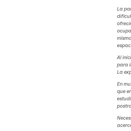
La pan
dificu
ofreci
ocupa
misma 
espaci
Al ini
para i
La exp
En mu
que en
estudi
postra
Necesi
acerca