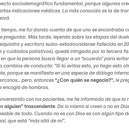
pecto sociodemográfico fundamental, porque algunas cree
ertas indicaciones médicas. La más conocida es la de tra
hová.
 tiempo, me fui dando cuenta de que uno se encontraba co
e preguntar. Más tarde, leyendo sobre las etapas del duel
siquiatra y escritora suizo-estadounidense fallecida en 20
 y cuidados paliativos), quedé intrigada por la tercera fa
en que la persona busca llegar a un “acuerdo” para evitar
a cambios de conducta: “Si tú evitas esto, yo hago esto ot
te, porque se manifiesta en una especie de diálogo interno
ercanos… pero, entonces
“¿Con quién se negocia?”,
le pre
se encogió de hombros.
conversando con los pacientes, me he informado de que la 
un alguien” trascendente
. Da lo mismo si creen o no en Dios
sable de todo. Cuando no es con Dios es con algún tipo d
al, que está “más allá de mí”.