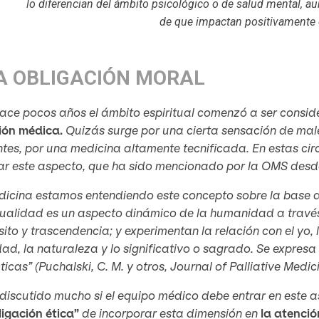
lo diferencian del ámbito psicológico o de salud mental, 
de que impactan positivamente e
A OBLIGACIÓN MORAL
hace pocos años el ámbito espiritual comenzó a ser cons
ión médica.
Quizás surge por una cierta sensación de mal
tes, por una medicina altamente tecnificada. En estas ci
rar este aspecto, que ha sido mencionado por la OMS desd
icina estamos entendiendo este concepto sobre la base de
tualidad es un aspecto dinámico de la humanidad a través
ito y trascendencia; y experimentan la relación con el yo, 
ad, la naturaleza y lo significativo o sagrado. Se expresa 
ticas” (Puchalski, C. M. y otros, Journal of Palliative Medici
discutido mucho si el equipo médico debe entrar en este 
ligación ética”
de incorporar esta dimensión en
la atenció