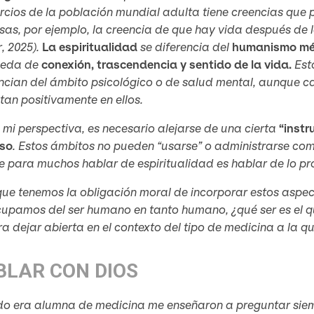
rcios de la población mundial adulta tiene creencias que p
osas, por ejemplo, la creencia de que hay vida después de l
r
, 2025).
La espiritualidad
se diferencia del
humanismo mé
ueda de
conexión, trascendencia y sentido de la vida.
Est
encian del ámbito psicológico o de salud mental, aunque 
an positivamente en ellos.
mi perspectiva, es necesario alejarse de una cierta
“instr
oso
. Estos ámbitos no pueden “usarse” o administrarse co
e para muchos hablar de espiritualidad es hablar de lo 
ue tenemos la obligación moral de incorporar estos aspect
cupamos del ser humano en tanto humano, ¿qué ser es el 
ra dejar abierta en el contexto del tipo de medicina a la 
BLAR CON DIOS
 era alumna de medicina me enseñaron a preguntar siempre