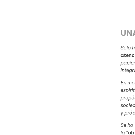
UN
Solo 
atenc
pacien
integ
En med
espiri
propós
socied
y prác
Se ha 
la
“ob