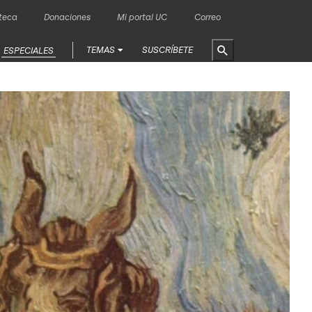
oteca
Donaciones
Mi portal UC
Correo
TEMAS
SUSCRÍBETE
ESPECIALES