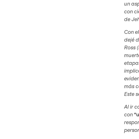
un as
con ci
de Je
Con el
dejé d
Ross (
muerte
etapa 
implic
eviden
más c
Este 
Al ir 
con
“
respon
person