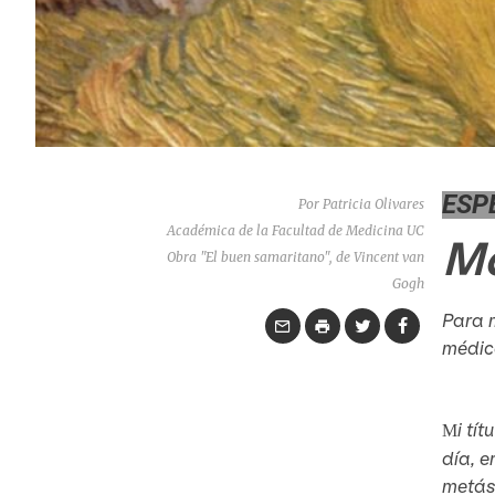
ESP
Por Patricia Olivares
Académica de la Facultad de Medicina UC
Má
Obra "El buen samaritano", de Vincent van
Gogh
Para m
médic
i tí
M
día, e
metás