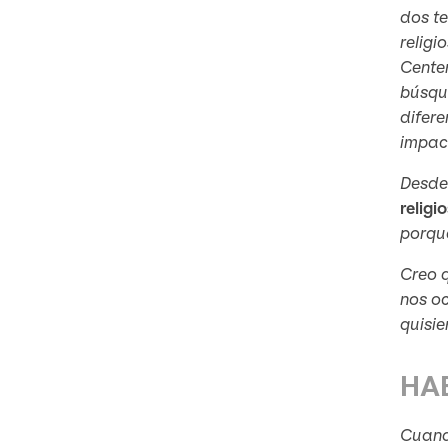
dos te
religi
Cente
búsq
difer
impact
Desde 
religi
porqu
Creo q
nos o
quisie
HA
Cuando