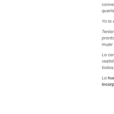
conve
quería
Yo la 
Tenían
pronto
mujer 
La cer
vestid
todos.
La
hu
incorp