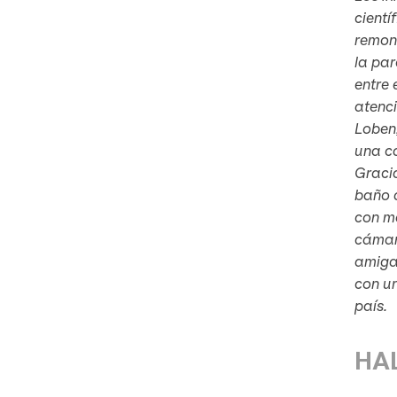
cientí
remont
la par
entre 
atenci
Loben,
una cá
Gracia
baño d
con ma
cámara
amiga 
con un
país.
HA