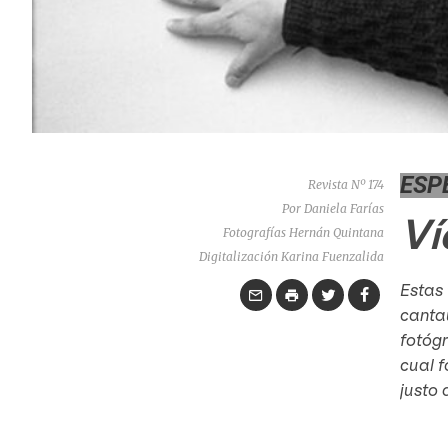
ESP
Revista Nº 174
Por Daniela Farías
Ví
Fotografías Hernán Quintana
Digitalización Karina Fuenzalida
Estas 
canta
fotógr
cual f
justo 