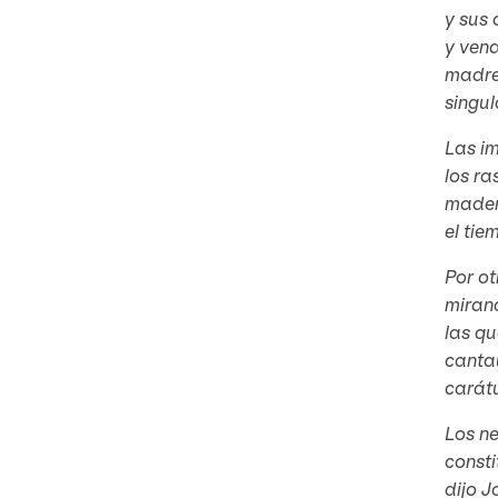
y sus 
y vend
madre,
singul
Las i
los ra
madera
el tie
Por ot
mirand
las qu
cantau
carátu
Los n
consti
dijo J