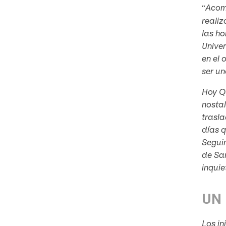
Acomp
“
reali
las ho
Univer
en el 
ser un
Hoy Qu
nostal
trasla
días q
Seguim
de Sa
inquie
UN
Los in