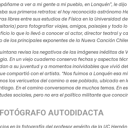
áñame a ver a mi gente a mi pueblo, en Lonquén”, le dijo
zaba sus primeros retratos: el hoy reconocido astrónomo 
ras libres entre sus estudios de Física en la Universidad d
sitaria) para fotografiar viajes, amigos, paisajes y todo lo
oficio lo que lo llevó a conocer al actor, director teatral y 
o de los principales exponentes de la Nueva Canción Chile
intana revisa los negativos de las imágenes inéditas de V
gia. En un viejo cuaderno conserva fechas y aspectos técn
dan a su juventud y a momentos inolvidables que vivió detrá
ue compartió con el artista. “Nos fuimos a Lonquén esa mi
os los vericuetos del camino a ese poblado, ubicado en l
ntiago. En el camino conversamos de muchos temas. En esa
tudes sociales, pero no era el político militante que conoc
 FOTÓGRAFO AUTODIDACTA
icios en la fotografía del profesor emérito de la UC Hern