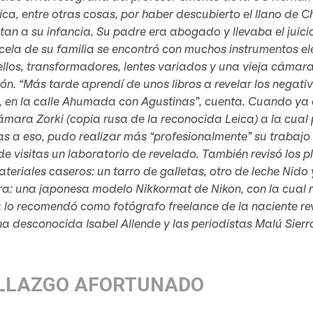
fica, entre otras cosas, por haber descubierto el llano de
an a su infancia. Su padre era abogado y llevaba el juici
cela de su familia se encontró con muchos instrumentos el
ellos, transformadores, lentes variados y una vieja cámara
ón. “Más tarde aprendí de unos libros a revelar los nega
 en la calle Ahumada con Agustinas”, cuenta. Cuando ya e
mara Zorki (copia rusa de la reconocida Leica) a la cual
s a eso, pudo realizar más “profesionalmente” su trabajo 
e visitas un laboratorio de revelado. También revisó los 
teriales caseros: un tarro de galletas, otro de leche Nid
: una japonesa modelo Nikkormat de Nikon, con la cual r
lo recomendó como fotógrafo freelance de la naciente revi
a desconocida Isabel Allende y las periodistas Malú Sierr
LLAZGO AFORTUNADO