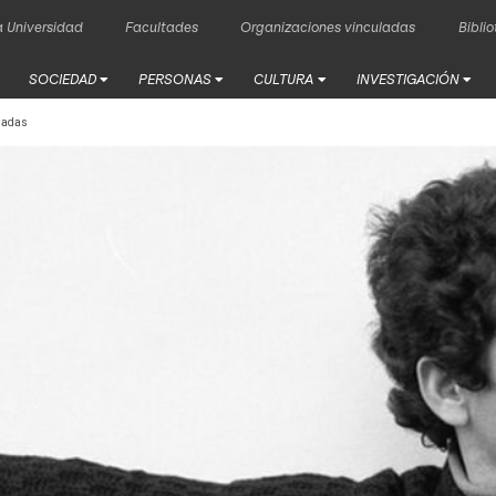
 Universidad
Facultades
Organizaciones vinculadas
Bibli
SOCIEDAD
PERSONAS
CULTURA
INVESTIGACIÓN
eladas