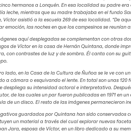
cinco hermanos a Lonquén. En esa localidad su padre era a
ía leche, mientras que su madre trabajaba en el fundo San
 Víctor asistió a la escuela 269 de esa localidad. “De aq
ar emoción, las noches en que los campesinos se reunían a l
mágenes aquí desplegadas se complementan con otras dos 
sgos de Víctor en la casa de Hernán Quintana, donde impr
, con contrastes de luz y de sombra. Él canta con su gui
mpo.
ro lado, en la Casa de la Cultura de Ñuñoa se le ve con un
o a cámara o esquivando el lente. En total son unas 120 
e despliega su intensidad actoral e interpretativa. Después
tor, de las cuales un par fueron publicadas en 1971 en un a
la de un disco. El resto de las imágenes permanecieron in
egativos guardados por Quintana han sido conservados c
tuyen un material a través del cual explorar nuevas faceta
oan Jara, esposa de Víctor, en un libro dedicado a su memo