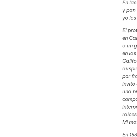
En las
y pan 
yo los
El pro
en Cam
a un g
en las
Califo
auspic
por fr
invitó
una p
compos
interp
raíces
Mi mad
En 193