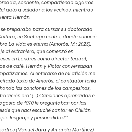
loreada, sonriente, compartiendo cigarros
l auto a saludar a los vecinos, mientras
cuenta Hernán.
mero se preparaba para cursar su doctorado
 Cultura, en Santiago centro, donde conoció
ibro La vida es eterna (Amorós, M.; 2023),
aje al extranjero, que comenzó en
meses en Londres como director teatral,
rbos de café, Hernán y Víctor conversaban
impatizamos. Al enterarse de mi afición me
 citado texto de Amorós, el cantautor tenía
chando las canciones de los campesinos,
tradición oral (…) Canciones aprendidas e
 agosto de 1970 le preguntaban por las
‘Desde que nací escuché cantar en Chillán.
opio lenguaje y personalidad’”.
us padres (Manuel Jara y Amanda Martínez)