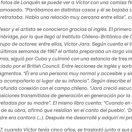
 fotos de Lonquén se puede ver a Víctor con una camisa f
amasado. “Parábamos en distintas casas y él se bajaba de
 retrataba. Había una relación muy cercana entre ellos”, 
fesor y el artista se conocieron gracias al inglés. El pri
bridge, por lo que llegó al Instituto Chileno-Británico de
rupo de actores: entre ellos, Víctor Jara. Según cuenta el l
 últimas semanas de 1967 el artista preparaba un largo vi
rnia, siguió por Cuba y culminó con una estancia de tres 
iado por el British Council. Entre lecciones de inglés y so
agmentos. “Él era una persona muy normal y accesible y s
 a acompañarlo al lugar de su infancia”. Según describe el
rofunda conexión con el campo chileno. “Jara creció escu
iciones transmitidas de generación en generación por la 
retadas por su madre”. El mismo libro cuenta: “Cuando en
 de su obra, afirmó que residían ‘en el canto del pueblo’. 
re era cantora (…). Después me desarrollé y adquirí mi pr
7, cuando Víctor tenía cinco años, se trasladó junto a s