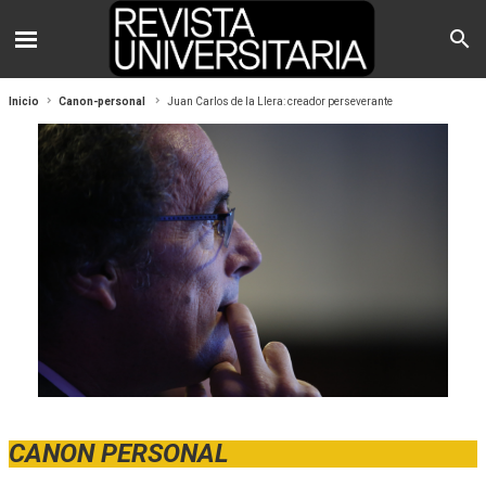
Inicio
Canon-personal
Juan Carlos de la Llera: creador perseverante
CANON PERSONAL