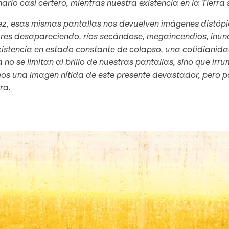
ario casi certero, mientras nuestra existencia en la Tie
vez, esas mismas pantallas nos devuelven imágenes distóp
ares desapareciendo, ríos secándose, megaincendios, inu
xistencia en estado constante de colapso, una cotidianid
 no se limitan al brillo de nuestras pantallas, sino que irru
os una imagen nítida de este presente devastador, pero p
rra.