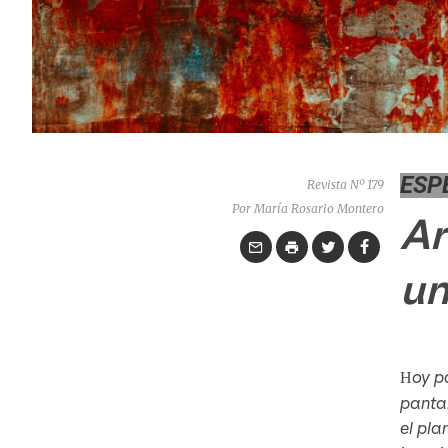
ESP
Revista Nº 179
Por María Rosario Montero
Ar
un
oy p
H
pantal
el pla