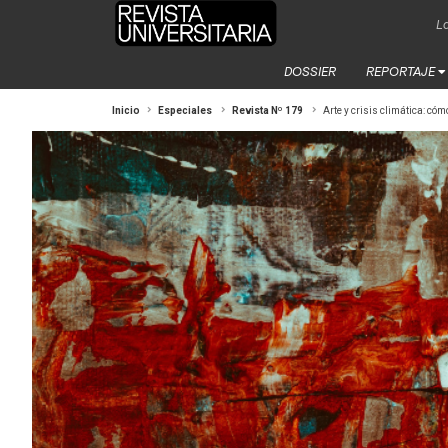
La
DOSSIER
REPORTAJE
Inicio
Especiales
Revista Nº 179
Arte y crisis climática: có