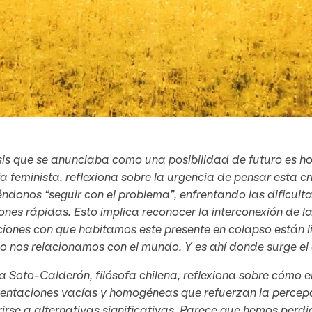
sis que se anunciaba como una posibilidad de futuro es h
fa feminista, reflexiona sobre la urgencia de pensar esta c
éndonos “seguir con el problema”, enfrentando las dificul
ones rápidas. Esto implica reconocer la interconexión de la
iones con que habitamos este presente en colapso están l
 nos relacionamos con el mundo. Y es ahí donde surge el 
 Soto-Calderón, filósofa chilena, reflexiona sobre cómo 
sentaciones vacías y homogéneas que refuerzan la percep
irse a alternativas significativas. Parece que hemos perd