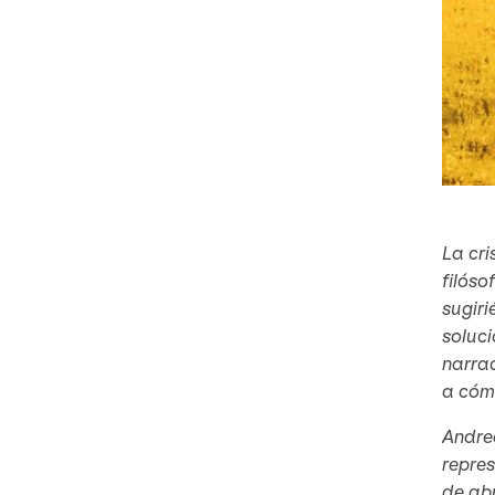
La cri
filóso
sugiri
soluci
narrac
a cómo
Andrea
repre
de abr