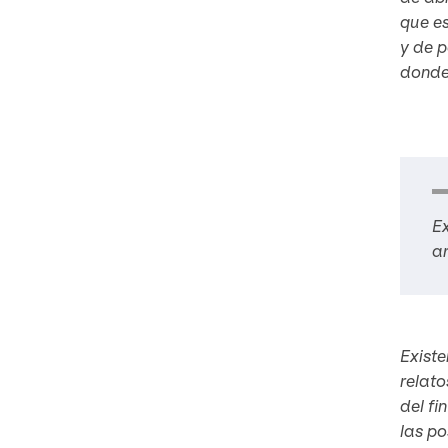
que es
y de p
donde 
Ex
ar
Existe
relato
del fi
las po