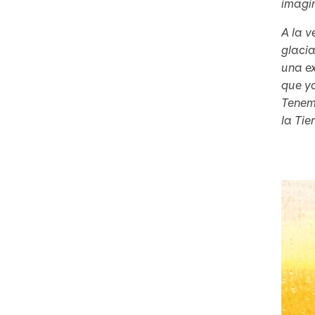
imagin
A la 
glaci
una e
que ya
Tenem
la Tie