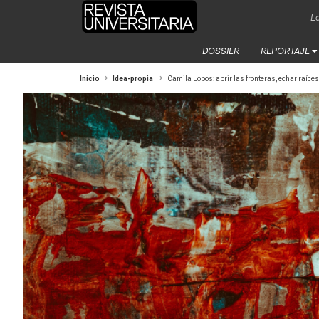
La
DOSSIER
REPORTAJE
Inicio
Idea-propia
Camila Lobos: abrir las fronteras, echar raíces