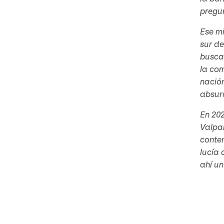
pregun
Ese m
sur de
buscab
la co
nación
absurd
En 202
Valpar
contem
lucía 
ahí un