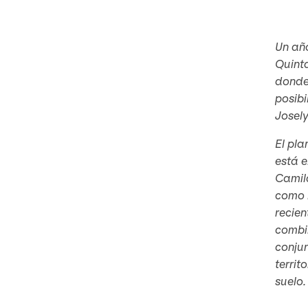
Un año
Quinta
donde 
posibi
Josel
El pl
está e
Camila
como 
recien
combin
conjun
territ
suelo.