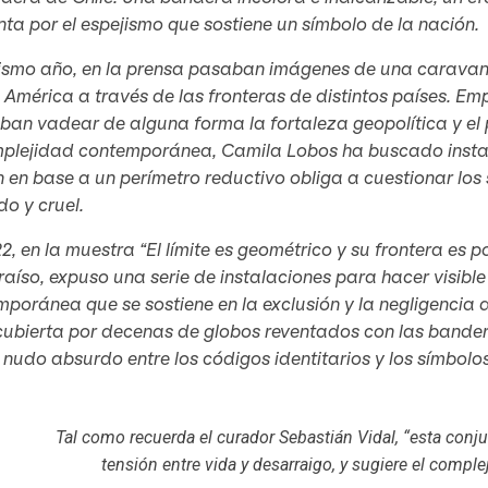
ta por el espejismo que sostiene un símbolo de la nación.
ismo año, en la prensa pasaban imágenes de una caravan
 América a través de las fronteras de distintos países. Em
an vadear de alguna forma la fortaleza geopolítica y el 
mplejidad contemporánea, Camila Lobos ha buscado instal
 en base a un perímetro reductivo obliga a cuestionar lo
o y cruel.
2, en la muestra “El límite es geométrico y su frontera es po
aíso, expuso una serie de instalaciones para hacer visible 
poránea que se sostiene en la exclusión y la negligencia de
cubierta por decenas de globos reventados con las bande
 nudo absurdo entre los códigos identitarios y los símbolos 
Tal como recuerda el curador Sebastián Vidal, “esta conj
tensión entre vida y desarraigo, y sugiere el complejo