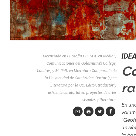
IDE
Licenciado en Filosofía UC, M.A. en Media y
Comunicaciones del Goldsmiths’s College,
Ca
Londres, y M. Phil. en Literatura Comparada de
la Universidad de Cambridge. Doctor (c) en
ra
Literatura por la UC. Editor, traductor y
asistente curatorial en proyectos de artes
visuales y literatura.
En una
volume
“Geofe
un sím
la ban