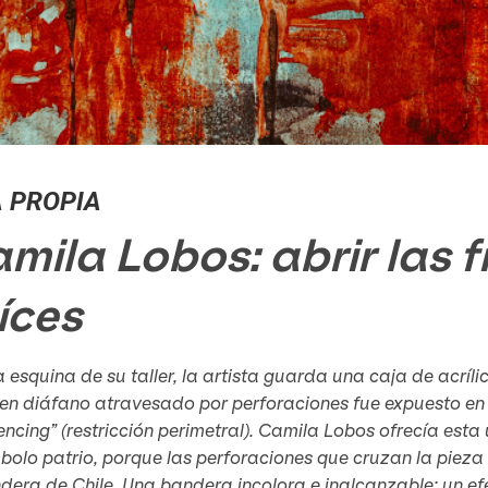
A PROPIA
mila Lobos: abrir las 
íces
 esquina de su taller, la artista guarda una caja de acrí
n diáfano atravesado por perforaciones fue expuesto en 2
ncing” (restricción perimetral). Camila Lobos ofrecía esta
bolo patrio, porque las perforaciones que cruzan la pieza t
dera de Chile. Una bandera incolora e inalcanzable; un ef