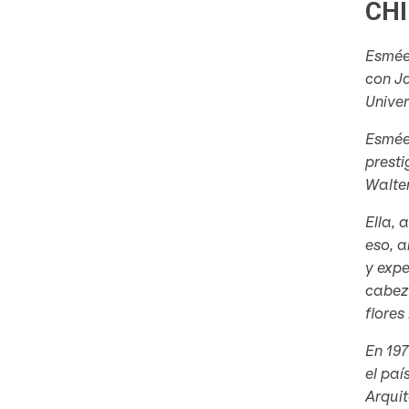
CHI
Esmée
con Ja
Unive
Esmée
presti
Walter
Ella, 
eso, a
y expe
cabez
flores
En 197
el pa
Arquit