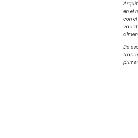
Arquit
en el 
con el
variab
dimens
De eso
traba
prime