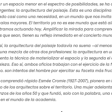
 un espacio menor en el espectro de posibilidades, se ha
gentes: la arquitectura del paisaje. Esta es una disciplin
ado casi como una necesidad, en un mundo que nos invita 
alas mayores. El territorio ya no es ese mundo que está al
tramos actuando hoy. Amplificar la mirada para comprend
s que sean, tienen su reflejo inmediato en el concierto mund
í, la arquitectura del paisaje todavía no suena –al menos 
na mezcla de otras dos profesiones: la arquitectura en un 
enta la técnica de materializar el espacio y la segunda el
leza. Eso sí, ambos oficios trabajan con el ejercicio de la
o. son intentos del hombre por ejercitar su faceta más fruct
 comprendió rápido Esmée Cromie (1927-2007), pionera en i
o de los arquitectos sobre el territorio. Una mujer adelant
zos de los años 50 y que fundó, solo con la palabra, una 
s en el mundo de la academia.