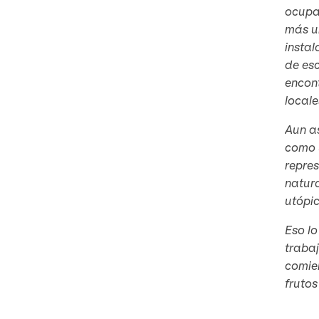
ocupar
más ur
instal
de esc
encon
locale
Aun as
como u
repres
natura
utópic
Eso lo
trabaj
comien
fruto