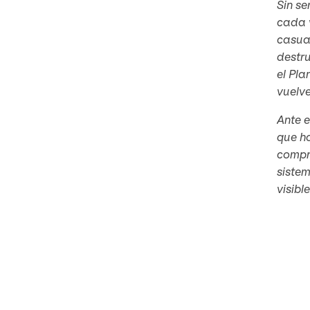
Sin se
cada v
casua
destr
el Pla
vuelve
Ante 
que ho
compre
sistem
visibl