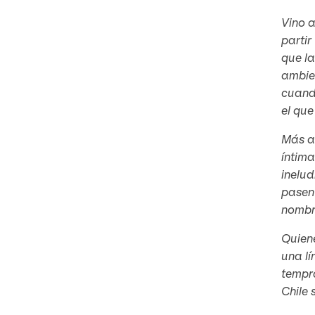
Vino a
partir
que la
ambie
cuando
el qu
Más al
íntima
inelud
pasen
nombr
Quiene
una lí
tempr
Chile 