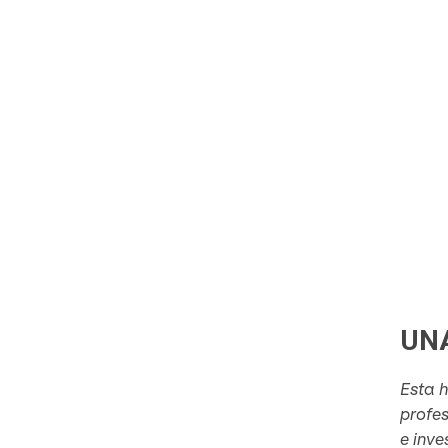
UN
Esta h
profes
e inve