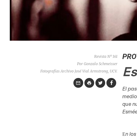
PRO
Revista Nº 161
Por Gonzalo Schmeisser
Es
Fotografías Archivo José Vial Armstrong, UCV.
El pas
medio
que nu
Esmée 
n lo
E