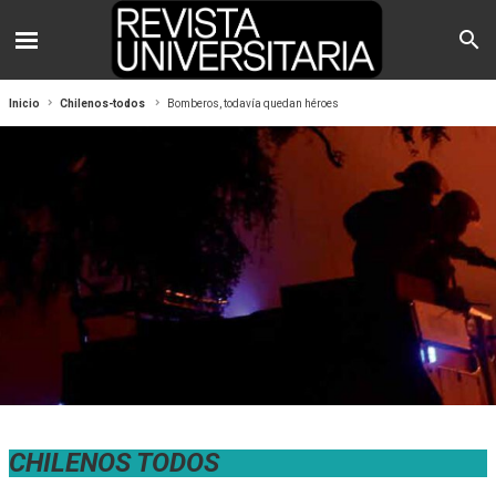
Inicio
Chilenos-todos
Bomberos, todavía quedan héroes
CHILENOS TODOS