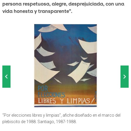
persona respetuosa, alegre, desprejuiciada, con una
vida honesta y transparente”.
P
“Por elecciones libres y limpias”, afiche diseñado en el marco del
I
I
“
A
P
D
D
P
I
I
U
plebiscito de 1988. Santiago, 1987-1988.
r
r
d
V
o
N
r
r