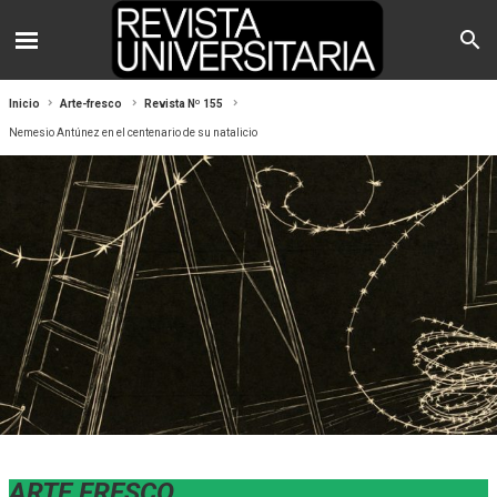
Inicio
Arte-fresco
Revista Nº 155
Nemesio Antúnez en el centenario de su natalicio
ARTE FRESCO