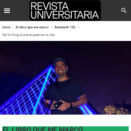
Inicio
El-libro-que-me-marco
Revista Nº 155
Tao Te Ching: el arte de gobernar la vida
EL LIBRO QUE ME MARCÓ