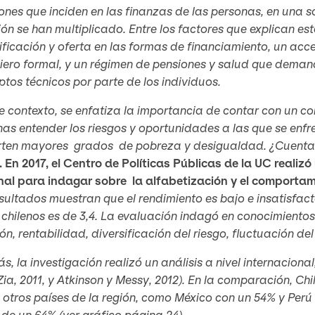
ones que inciden en las finanzas de las personas, en una 
ión se han multiplicado. Entre los factores que explican e
ificación y oferta en las formas de financiamiento, un ac
ciero formal, y un régimen de pensiones y salud que dem
tos técnicos por parte de los individuos.
e contexto, se enfatiza la importancia de contar con un c
as entender los riesgos y oportunidades a las que se enf
rten mayores grados de pobreza y desigualdad. ¿Cuentan 
 En 2017, el Centro de Políticas Públicas de la UC realiz
nal para indagar sobre la alfabetización y el comportam
sultados muestran que el rendimiento es bajo e insatisfact
 chilenos es de 3,4. La evaluación indagó en conocimientos
ión, rentabilidad, diversificación del riesgo, fluctuación d
, la investigación realizó un análisis a nivel internacional
Zia, 2011, y Atkinson y Messy, 2012). En la comparación, Ch
 otros países de la región, como México con un 54% y Perú
e un 64% (ver gráfico página 24).