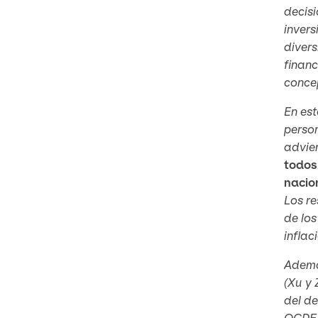
decisi
invers
divers
finan
concep
En est
person
advie
todos.
nacio
Los re
de los
inflac
Además
(Xu y 
del de
OCDE d