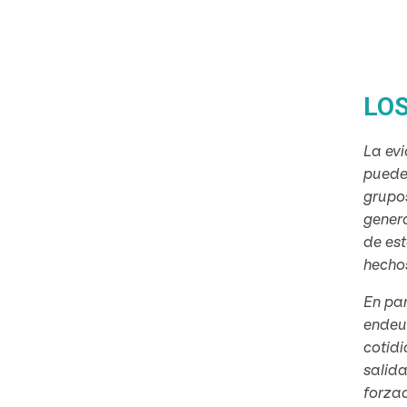
LOS
La evi
pueden
grupos
gener
de es
hecho
En par
endeud
cotidi
salida
forza