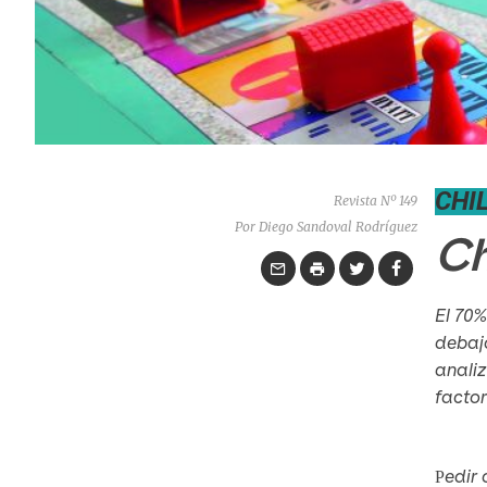
CHI
Revista Nº 149
Por Diego Sandoval Rodríguez
Ch
El 70%
debajo
analiz
factor
edir 
P