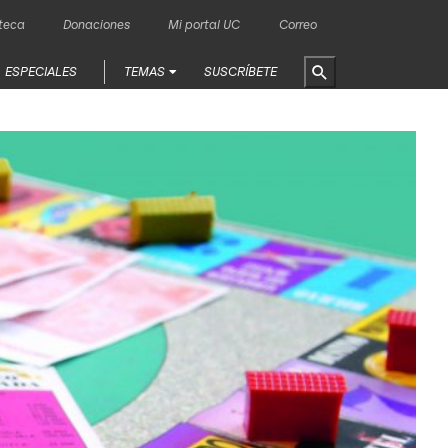
oteca
Donaciones
Mi portal UC
Correo
ESPECIALES
TEMAS
SUSCRÍBETE