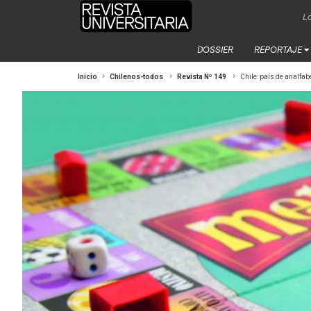
La
DOSSIER
REPORTAJE
Inicio
Chilenos-todos
Revista Nº 149
Chile: país de analfa