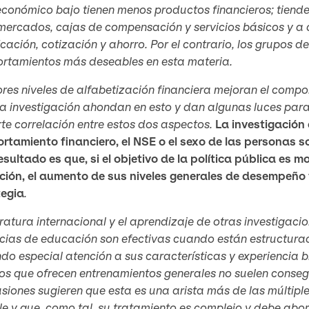
económico bajo tienen menos productos financieros; tien
mercados, cajas de compensación y servicios básicos y a 
icación, cotización y ahorro. Por el contrario, los grupo
rtamientos más deseables en esta materia.
es niveles de alfabetización financiera mejoran el compo
a investigación ahondan en esto y dan algunas luces para 
te correlación entre estos dos aspectos.
La investigación
rtamiento financiero, el NSE o el sexo de las personas 
esultado es que, si el objetivo de la política pública es m
ción, el aumento de sus niveles generales de desempeño f
tegia
.
eratura internacional y el aprendizaje de otras investigac
cias de educación son efectivas cuando están estructurad
o especial atención a sus características y experiencia b
s que ofrecen entrenamientos generales no suelen conseguir
siones sugieren que esta es una arista más de las múltip
le y que, como tal, su tratamiento es complejo y debe abo