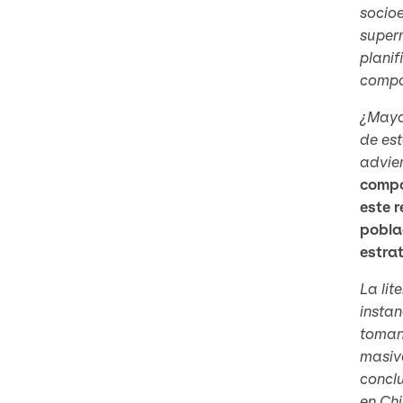
socio
super
planif
compo
¿Mayor
de est
advier
compo
este r
pobla
estra
La lit
instan
tomand
masivo
conclu
en Chi