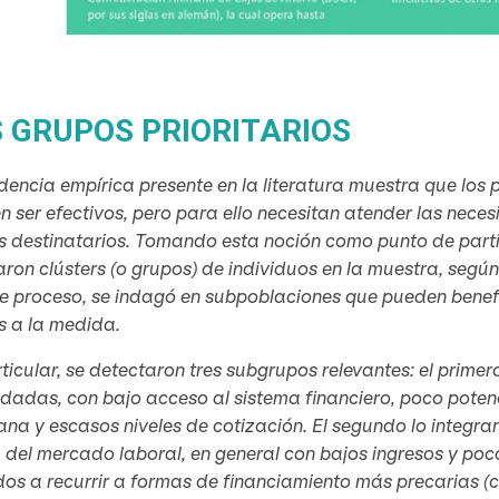
 GRUPOS PRIORITARIOS
dencia empírica presente en la literatura muestra que lo
 ser efectivos, pero para ello necesitan atender las neces
 destinatarios. Tomando esta noción como punto de partid
aron
clústers
(o grupos) de individuos en la muestra, segú
te proceso, se indagó en subpoblaciones que pueden bene
s a la medida.
ticular, se detectaron tres subgrupos relevantes: el prim
adas, con bajo acceso al sistema financiero, poco potenc
ana y escasos niveles de cotización. El segundo lo integ
 del mercado laboral, en general con bajos ingresos y poc
dos a recurrir a formas de financiamiento más precarias