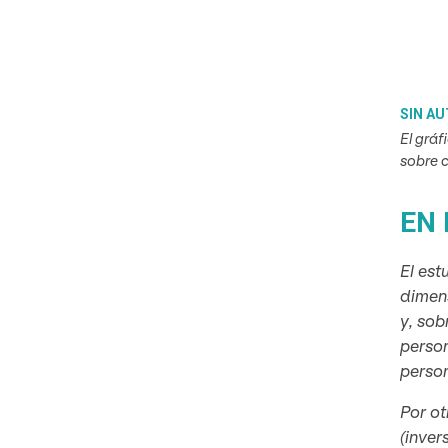
SIN A
El gráf
sobre c
EN 
El est
dimens
y, sob
person
perso
Por ot
(inver