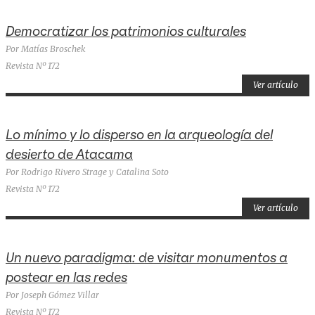
Democratizar los patrimonios culturales
Por Matías Broschek
Revista Nº 172
Ver artículo
Lo mínimo y lo disperso en la arqueología del
desierto de Atacama
Por Rodrigo Rivero Strage y Catalina Soto
Revista Nº 172
Ver artículo
Un nuevo paradigma: de visitar monumentos a
postear en las redes
Por Joseph Gómez Villar
Revista Nº 172