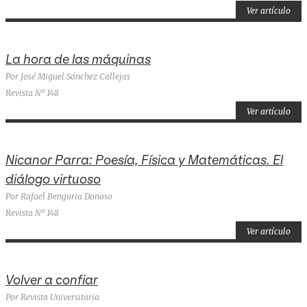
Ver artículo
La hora de las máquinas
Por José Miguel Sánchez Callejas
Revista Nº 148
Ver artículo
Nicanor Parra: Poesía, Física y Matemáticas. El
diálogo virtuoso
Por Rafael Benguria Donoso
Revista Nº 148
Ver artículo
Volver a confiar
Por Revista Universitaria