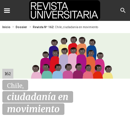
Inicio
Dossier
Revista Nº 162:
Chile, ciudadanía en movimiento
162
Chile,
ciudadanía en
movimiento