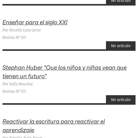
Ver artículo
Enseñar para el siglo XXI
Por Nicolás Lazo Jerez
Revista Nº 173
Ver artículo
Stephan Huber “Que los niños y niñas vean que
tienen un futuro”
Por Sofía Beuchat
Revista Nº 173
Ver artículo
Reactivar la escritura para reactivar el
aprendizaje
Por Natalia Ávila Reyes